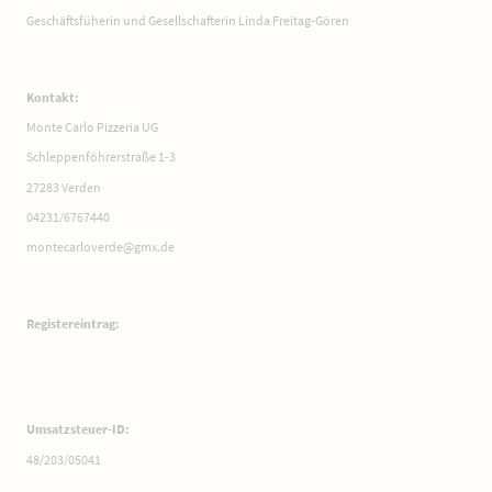
Geschäftsfüherin und Gesellschafterin Linda Freitag-Gören
Kontakt:
Monte Carlo Pizzeria UG
Schleppenföhrerstraße 1-3
27283 Verden
04231/6767440
montecarloverde@gmx.de
Registereintrag:
Umsatzsteuer-ID:
48/203/05041